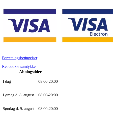
Forretningsbetingelser
Ret cookie-samtykke
Åbningstider
I dag
0
8
:
0
0
-
20
:
0
0
Lørdag d. 8. august
0
8
:
0
0
-
20
:
0
0
Søndag d. 9. august
0
8
:
0
0
-
20
:
0
0