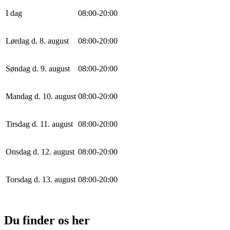
I dag
0
8
:
0
0
-
20
:
0
0
Lørdag d. 8. august
0
8
:
0
0
-
20
:
0
0
Søndag d. 9. august
0
8
:
0
0
-
20
:
0
0
Mandag d. 10. august
0
8
:
0
0
-
20
:
0
0
Tirsdag d. 11. august
0
8
:
0
0
-
20
:
0
0
Onsdag d. 12. august
0
8
:
0
0
-
20
:
0
0
Torsdag d. 13. august
0
8
:
0
0
-
20
:
0
0
Du finder os her