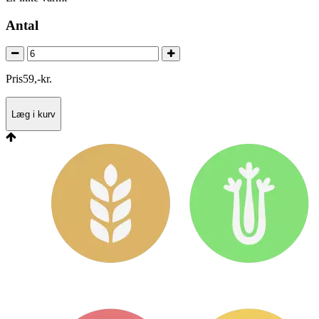
Antal
Pris
59
,
-
kr.
Læg i kurv