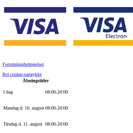
Forretningsbetingelser
Ret cookie-samtykke
Åbningstider
I dag
0
8
:
0
0
-
20
:
0
0
Mandag d. 10. august
0
8
:
0
0
-
20
:
0
0
Tirsdag d. 11. august
0
8
:
0
0
-
20
:
0
0