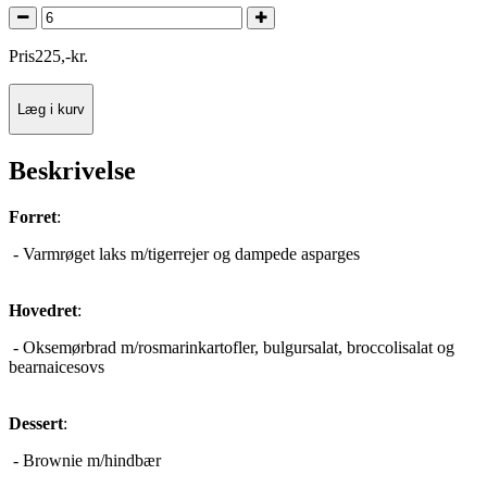
Pris
225
,
-
kr.
Læg i kurv
Beskrivelse
Forret
:
- Varmrøget laks m/tigerrejer og dampede asparges
Hovedret
:
- Oksemørbrad m/rosmarinkartofler, bulgursalat, broccolisalat og
bearnaicesovs
Dessert
:
- Brownie m/hindbær