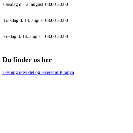
Onsdag d. 12. august
0
8
:
0
0
-
20
:
0
0
Torsdag d. 13. august
0
8
:
0
0
-
20
:
0
0
Fredag d. 14. august
0
8
:
0
0
-
20
:
0
0
Du finder os her
Løsning udviklet og leveret af
Piranya