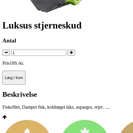
Luksus stjerneskud
Antal
Pris
109
,
-
kr.
Læg i kurv
Beskrivelse
Fiskefilet, Dampet fisk, koldrøget laks, asparges, rejer…..