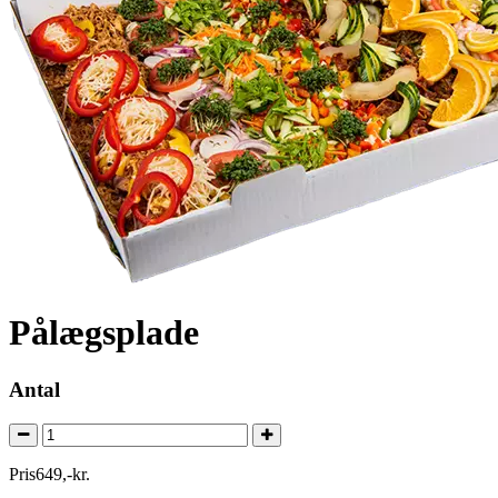
Pålægsplade
Antal
Pris
649
,
-
kr.