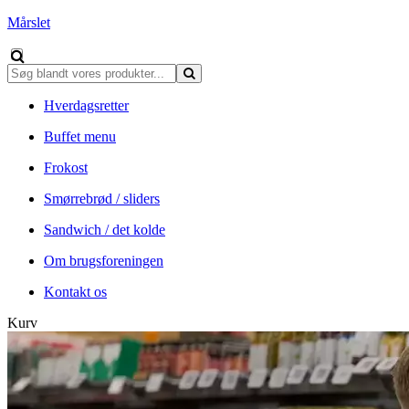
Mårslet
Hverdagsretter
Buffet menu
Frokost
Smørrebrød / sliders
Sandwich / det kolde
Om brugsforeningen
Kontakt os
Kurv