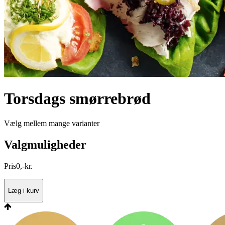
Torsdags smørrebrød
Vælg mellem mange varianter
Valgmuligheder
Pris
0
,
-
kr.
Læg i kurv