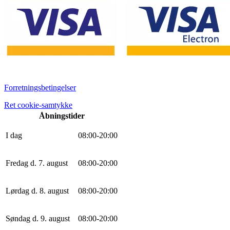
Forretningsbetingelser
Ret cookie-samtykke
Åbningstider
I dag
0
8
:
0
0
-
20
:
0
0
Fredag d. 7. august
0
8
:
0
0
-
20
:
0
0
Lørdag d. 8. august
0
8
:
0
0
-
20
:
0
0
Søndag d. 9. august
0
8
:
0
0
-
20
:
0
0