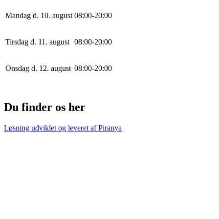
Mandag d. 10. august
0
8
:
0
0
-
20
:
0
0
Tirsdag d. 11. august
0
8
:
0
0
-
20
:
0
0
Onsdag d. 12. august
0
8
:
0
0
-
20
:
0
0
Du finder os her
Løsning udviklet og leveret af
Piranya